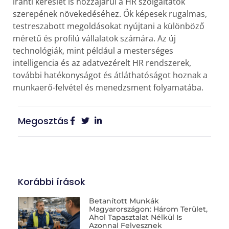
iránti kereslet is hozzájárul a HR szolgáltatók
szerepének növekedéséhez. Ők képesek rugalmas,
testreszabott megoldásokat nyújtani a különböző
méretű és profilú vállalatok számára. Az új
technológiák, mint például a mesterséges
intelligencia és az adatvezérelt HR rendszerek,
további hatékonyságot és átláthatóságot hoznak a
munkaerő-felvétel és menedzsment folyamatába.
Megosztás
Korábbi írások
Betanított Munkák
Magyarországon: Három Terület,
Ahol Tapasztalat Nélkül Is
Azonnal Felvesznek