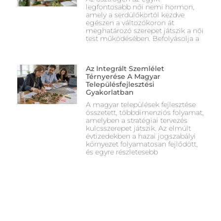
legfontosabb női nemi hormon,
amely a serdülőkortól kezdve
egészen a változókoron át
meghatározó szerepet játszik a női
test működésében. Befolyásolja a
Az Integrált Szemlélet
Térnyerése A Magyar
Településfejlesztési
Gyakorlatban
A magyar települések fejlesztése
összetett, többdimenziós folyamat,
amelyben a stratégiai tervezés
kulcsszerepet játszik. Az elmúlt
évtizedekben a hazai jogszabályi
környezet folyamatosan fejlődött,
és egyre részletesebb