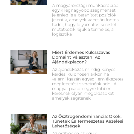
A magyarországi munkaerőpiac
egyik legnagyobb szegmensét
jelenleg is a betanított pozíciók
jelentik, amelyek kapcsán fontos
tudni, hogy folyamatos kereslet
mutatkozik rájuk a termelés, a
logisztika
Miért Érdemes Kulcsszavas
Domaint Választani Az
Ajándékpiacon?
Az ajándékozás mindig kényes
kérdés, különösen akkor, ha
valami igazán egyedi, emlékezetes
meglepetést szeretnénk adni. A
magyar piacon egyre többen
keresnek olyan megoldásokat,
amelyek segítenek
Az Ösztrogéndominancia: Okok,
Tünetek És Természetes Kezelési
Lehetőségek
Az ösztrogén az egyik