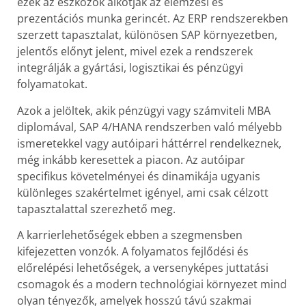
ezek az eszközök alkotják az elemzési és
prezentációs munka gerincét. Az ERP rendszerekben
szerzett tapasztalat, különösen SAP környezetben,
jelentős előnyt jelent, mivel ezek a rendszerek
integrálják a gyártási, logisztikai és pénzügyi
folyamatokat.
Azok a jelöltek, akik pénzügyi vagy számviteli MBA
diplomával, SAP 4/HANA rendszerben való mélyebb
ismeretekkel vagy autóipari háttérrel rendelkeznek,
még inkább keresettek a piacon. Az autóipar
specifikus követelményei és dinamikája ugyanis
különleges szakértelmet igényel, ami csak célzott
tapasztalattal szerezhető meg.
A karrierlehetőségek ebben a szegmensben
kifejezetten vonzók. A folyamatos fejlődési és
előrelépési lehetőségek, a versenyképes juttatási
csomagok és a modern technológiai környezet mind
olyan tényezők, amelyek hosszú távú szakmai