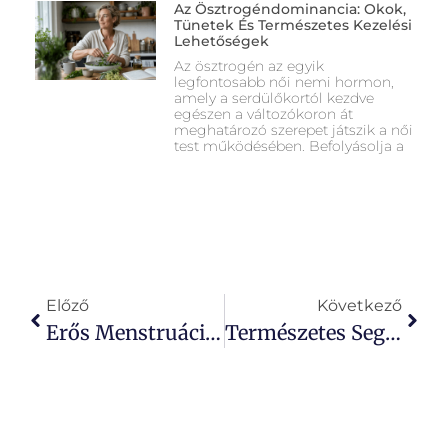
Az Ösztrogéndominancia: Okok,
Tünetek És Természetes Kezelési
Lehetőségek
Az ösztrogén az egyik
legfontosabb női nemi hormon,
amely a serdülőkortól kezdve
egészen a változókoron át
meghatározó szerepet játszik a női
test működésében. Befolyásolja a
Előző
Következő
Erős Menstruációs Vérzés: Okok, Tünetek És Természetes Kezelési Lehetőségek A Női Egészség Támogatására
Természetes Segítség A Változókor Tüneteinek Enyhítésére Gyógynövényekkel