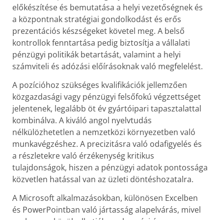
előkészítése és bemutatása a helyi vezetőségnek és
a központnak stratégiai gondolkodást és erős
prezentációs készségeket követel meg. A belső
kontrollok fenntartása pedig biztosítja a vállalati
pénzügyi politikák betartását, valamint a helyi
számviteli és adózási előírásoknak való megfelelést.
A pozícióhoz szükséges kvalifikációk jellemzően
közgazdasági vagy pénzügyi felsőfokú végzettséget
jelentenek, legalább öt év gyártóipari tapasztalattal
kombinálva. A kiváló angol nyelvtudás
nélkülözhetetlen a nemzetközi környezetben való
munkavégzéshez. A precizitásra való odafigyelés és
a részletekre való érzékenység kritikus
tulajdonságok, hiszen a pénzügyi adatok pontossága
közvetlen hatással van az üzleti döntéshozatalra.
A Microsoft alkalmazásokban, különösen Excelben
és PowerPointban való jártasság alapelvárás, mivel