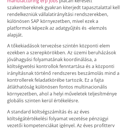
manufacturing erp jobs
piacán keresett
szakembereknek gyakran kiterjedt tapasztalattal kell
rendelkezniük vállalatirányítási rendszerekben,
különösen SAP környezetben, mivel ezek a
platformok képezik az adatgyűjtés és -elemzés
alapját.
A tőkekiadások tervezése szintén központi elem
ezekben a szerepkörökben. Az üzemi beruházások
jóváhagyási folyamatának koordinálása, a
költségvetési kontrollok fenntartása és a központi
irányításnak történő rendszeres beszámolás mind a
kontrollerek feladatkörébe tartozik. Ez a fajta
átláthatóság különösen fontos multinacionális
környezetben, ahol a helyi műveletek teljesítménye
globális szinten kerül értékelésre.
A standard költségszámítás és az éves
költségátértékelési folyamat vezetése pénzügyi
vezetői kompetenciákat igényel. Az éves profitterv