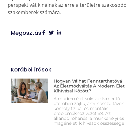
perspektívát kínálnak az erre a területre szakosodó
szakemberek számára.
Megosztás
Korábbi írások
Hogyan Válhat Fenntarthatóvá
Az Életmódváltás A Modern Élet
Kihívásai Között?
A modern élet sokszor kimerítő
ütemben zajlik, ami hosszú távon
komoly fizikai és mentális
problémákhoz vezethet. Az
állandó rohanás, a munkahelyi és
magánéleti kihívások összessége