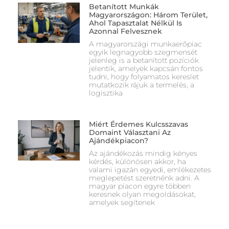
Betanított Munkák
Magyarországon: Három Terület,
Ahol Tapasztalat Nélkül Is
Azonnal Felvesznek
A magyarországi munkaerőpiac
egyik legnagyobb szegmensét
jelenleg is a betanított pozíciók
jelentik, amelyek kapcsán fontos
tudni, hogy folyamatos kereslet
mutatkozik rájuk a termelés, a
logisztika
Miért Érdemes Kulcsszavas
Domaint Választani Az
Ajándékpiacon?
Az ajándékozás mindig kényes
kérdés, különösen akkor, ha
valami igazán egyedi, emlékezetes
meglepetést szeretnénk adni. A
magyar piacon egyre többen
keresnek olyan megoldásokat,
amelyek segítenek