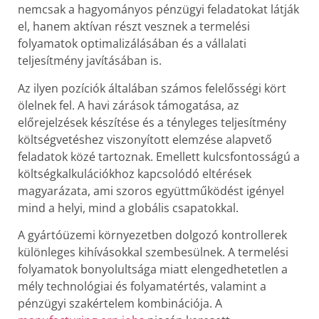
nemcsak a hagyományos pénzügyi feladatokat látják
el, hanem aktívan részt vesznek a termelési
folyamatok optimalizálásában és a vállalati
teljesítmény javításában is.
Az ilyen pozíciók általában számos felelősségi kört
ölelnek fel. A havi zárások támogatása, az
előrejelzések készítése és a tényleges teljesítmény
költségvetéshez viszonyított elemzése alapvető
feladatok közé tartoznak. Emellett kulcsfontosságú a
költségkalkulációkhoz kapcsolódó eltérések
magyarázata, ami szoros együttműködést igényel
mind a helyi, mind a globális csapatokkal.
A gyártóüzemi környezetben dolgozó kontrollerek
különleges kihívásokkal szembesülnek. A termelési
folyamatok bonyolultsága miatt elengedhetetlen a
mély technológiai és folyamatértés, valamint a
pénzügyi szakértelem kombinációja. A