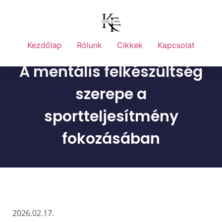
Kezdőlap
Rólunk
Cikkek
Kapcsolat
A mentális felkészültség
szerepe a
sportteljesítmény
fokozásában
2026.02.17.