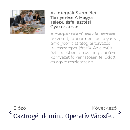
Az Integrált Szemlélet
Térnyerése A Magyar
Településfejlesztési
Gyakorlatban
A magyar települések fejlesztése
összetett, többdimenziós folyamat,
amelyben a stratégiai tervezés
kulcsszerepet játszik. Az elmúlt
évtizedekben a hazai jogszabályi
környezet folyamatosan fejlődött,
és egyre részletesebb
Előző
Következő
Ösztrogéndominancia: Tünetek, Okok És Természetes Kezelési Lehetőségek
Operatív Városfejlesztés: A Stratégiák Gyakorlati Megvalósítása És Az Akcióterületi Tervezés Módszertana