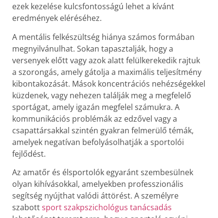
ezek kezelése kulcsfontosságú lehet a kívánt
eredmények eléréséhez.
A mentális felkészültség hiánya számos formában
megnyilvánulhat. Sokan tapasztalják, hogy a
versenyek előtt vagy azok alatt felülkerekedik rajtuk
a szorongás, amely gátolja a maximális teljesítmény
kibontakozását. Mások koncentrációs nehézségekkel
küzdenek, vagy nehezen találják meg a megfelelő
sportágat, amely igazán megfelel számukra. A
kommunikációs problémák az edzővel vagy a
csapattársakkal szintén gyakran felmerülő témák,
amelyek negatívan befolyásolhatják a sportolói
fejlődést.
Az amatőr és élsportolók egyaránt szembesülnek
olyan kihívásokkal, amelyekben professzionális
segítség nyújthat valódi áttörést. A személyre
szabott
sport szakpszichológus tanácsadás