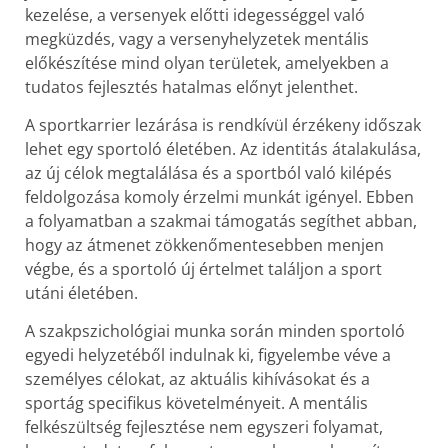
kezelése, a versenyek előtti idegességgel való
megküzdés, vagy a versenyhelyzetek mentális
előkészítése mind olyan területek, amelyekben a
tudatos fejlesztés hatalmas előnyt jelenthet.
A sportkarrier lezárása is rendkívül érzékeny időszak
lehet egy sportoló életében. Az identitás átalakulása,
az új célok megtalálása és a sportból való kilépés
feldolgozása komoly érzelmi munkát igényel. Ebben
a folyamatban a szakmai támogatás segíthet abban,
hogy az átmenet zökkenőmentesebben menjen
végbe, és a sportoló új értelmet találjon a sport
utáni életében.
A szakpszichológiai munka során minden sportoló
egyedi helyzetéből indulnak ki, figyelembe véve a
személyes célokat, az aktuális kihívásokat és a
sportág specifikus követelményeit. A mentális
felkészültség fejlesztése nem egyszeri folyamat,