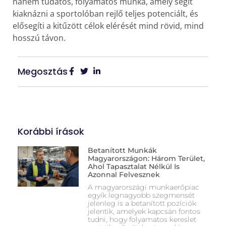
hanem tudatos, folyamatos munka, amely segít
kiaknázni a sportolóban rejlő teljes potenciált, és
elősegíti a kitűzött célok elérését mind rövid, mind
hosszú távon.
Megosztás
Korábbi írások
Betanított Munkák
Magyarországon: Három Terület,
Ahol Tapasztalat Nélkül Is
Azonnal Felvesznek
A magyarországi munkaerőpiac
egyik legnagyobb szegmensét
jelenleg is a betanított pozíciók
jelentik, amelyek kapcsán fontos
tudni, hogy folyamatos kereslet