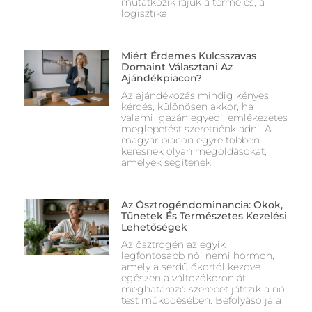
mutatkozik rájuk a termelés, a
logisztika
Miért Érdemes Kulcsszavas
Domaint Választani Az
Ajándékpiacon?
Az ajándékozás mindig kényes
kérdés, különösen akkor, ha
valami igazán egyedi, emlékezetes
meglepetést szeretnénk adni. A
magyar piacon egyre többen
keresnek olyan megoldásokat,
amelyek segítenek
Az Ösztrogéndominancia: Okok,
Tünetek És Természetes Kezelési
Lehetőségek
Az ösztrogén az egyik
legfontosabb női nemi hormon,
amely a serdülőkortól kezdve
egészen a változókoron át
meghatározó szerepet játszik a női
test működésében. Befolyásolja a