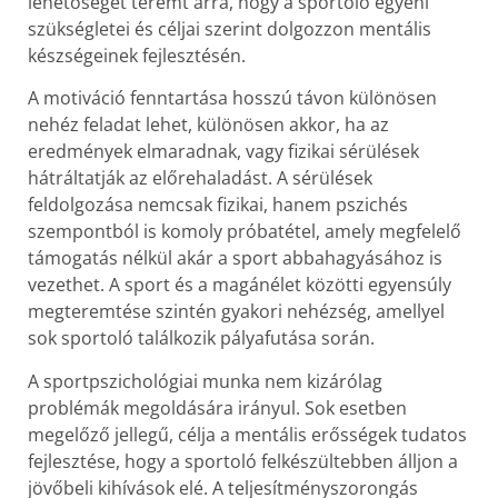
lehetőséget teremt arra, hogy a sportoló egyéni
szükségletei és céljai szerint dolgozzon mentális
készségeinek fejlesztésén.
A motiváció fenntartása hosszú távon különösen
nehéz feladat lehet, különösen akkor, ha az
eredmények elmaradnak, vagy fizikai sérülések
hátráltatják az előrehaladást. A sérülések
feldolgozása nemcsak fizikai, hanem pszichés
szempontból is komoly próbatétel, amely megfelelő
támogatás nélkül akár a sport abbahagyásához is
vezethet. A sport és a magánélet közötti egyensúly
megteremtése szintén gyakori nehézség, amellyel
sok sportoló találkozik pályafutása során.
A sportpszichológiai munka nem kizárólag
problémák megoldására irányul. Sok esetben
megelőző jellegű, célja a mentális erősségek tudatos
fejlesztése, hogy a sportoló felkészültebben álljon a
jövőbeli kihívások elé. A teljesítményszorongás