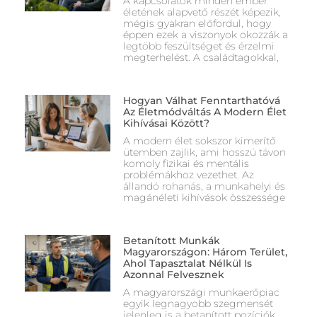
A kapcsolatok minden ember
életének alapvető részét képezik,
mégis gyakran előfordul, hogy
éppen ezek a viszonyok okozzák a
legtöbb feszültséget és érzelmi
megterhelést. A családtagokkal,
Hogyan Válhat Fenntarthatóvá
Az Életmódváltás A Modern Élet
Kihívásai Között?
A modern élet sokszor kimerítő
ütemben zajlik, ami hosszú távon
komoly fizikai és mentális
problémákhoz vezethet. Az
állandó rohanás, a munkahelyi és
magánéleti kihívások összessége
Betanított Munkák
Magyarországon: Három Terület,
Ahol Tapasztalat Nélkül Is
Azonnal Felvesznek
A magyarországi munkaerőpiac
egyik legnagyobb szegmensét
jelenleg is a betanított pozíciók