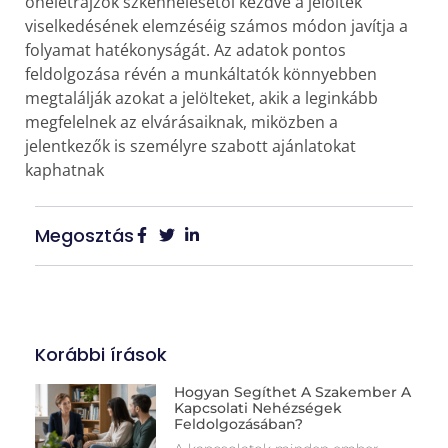
önéletrajzok szkennelésétől kezdve a jelöltek
viselkedésének elemzéséig számos módon javítja a
folyamat hatékonyságát. Az adatok pontos
feldolgozása révén a munkáltatók könnyebben
megtalálják azokat a jelölteket, akik a leginkább
megfelelnek az elvárásaiknak, miközben a
jelentkezők is személyre szabott ajánlatokat
kaphatnak
Megosztás
Korábbi írások
Hogyan Segíthet A Szakember A
Kapcsolati Nehézségek
Feldolgozásában?