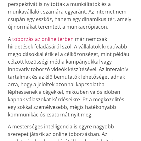
perspektívát is nyitottak a munkáltatók és a
munkavállalók számára egyaránt. Az internet nem
csupán egy eszköz, hanem egy dinamikus tér, amely
új normákat teremtett a munkaerőpiacon.
A
toborzás az online térben
már nemcsak
hirdetések feladásáról szól. A vállalatok kreatívabb
megoldásokkal érik el a célközönséget, mint például
célzott közösségi média kampányokkal vagy
innovatív toborzó videók készítésével. Az interaktív
tartalmak és az élő bemutatók lehetőséget adnak
arra, hogy a jelöltek azonnal kapcsolatba
léphessenek a cégekkel, miközben valós időben
kapnak válaszokat kérdéseikre. Ez a megközelítés
egy sokkal személyesebb, mégis hatékonyabb
kommunikációs csatornát nyit meg.
A mesterséges intelligencia is egyre nagyobb
szerepet játszik az online toborzásban. Az